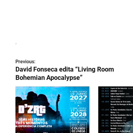
.
Previous:
N
David Fonseca edita “Living Room
a
Bohemian Apocalypse”
v
e
g
a
ç