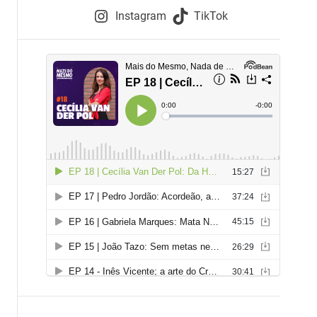
e
Instagram
TikTok
i
e
s