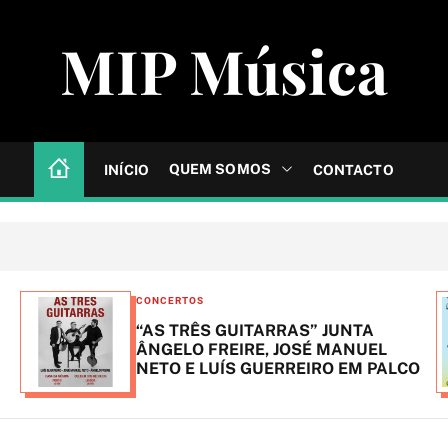
MIP Música
QUEM SOMOS
INÍCIO
CONTACTO
C
CONCERTOS
a
“AS TRÊS GUITARRAS” JUNTA
t
ÂNGELO FREIRE, JOSÉ MANUEL
NETO E LUÍS GUERREIRO EM PALCO
e
g
o
r