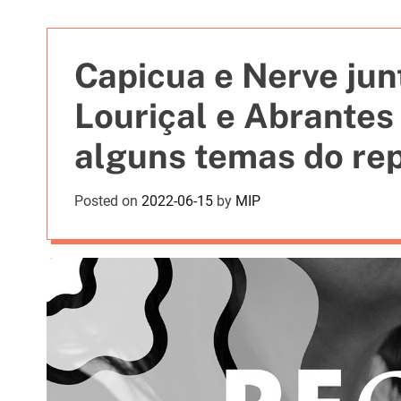
t
i
e
Capicua e Nerve ju
s
Louriçal e Abrantes
alguns temas do rep
Posted on
2022-06-15
by
MIP