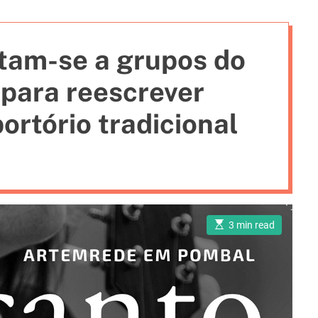
i
e
ntam-se a grupos do
s
 para reescrever
ortório tradicional
E
3 min read
s
t
i
m
a
t
e
d
r