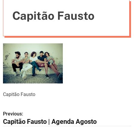
e
Capitão Fausto
s
Capitão Fausto
Previous:
N
Capitão Fausto | Agenda Agosto
a