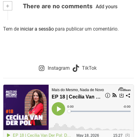
v
+
There are no comments
Add yours
e
g
Tem de
iniciar a sessão
para publicar um comentário.
a
ç
ã
Instagram
TikTok
o
d
e
a
r
t