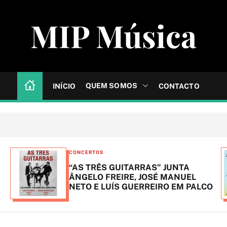
MIP Música
QUEM SOMOS
INÍCIO
CONTACTO
C
CONCERTOS
a
“AS TRÊS GUITARRAS” JUNTA
t
ÂNGELO FREIRE, JOSÉ MANUEL
NETO E LUÍS GUERREIRO EM PALCO
e
g
o
r