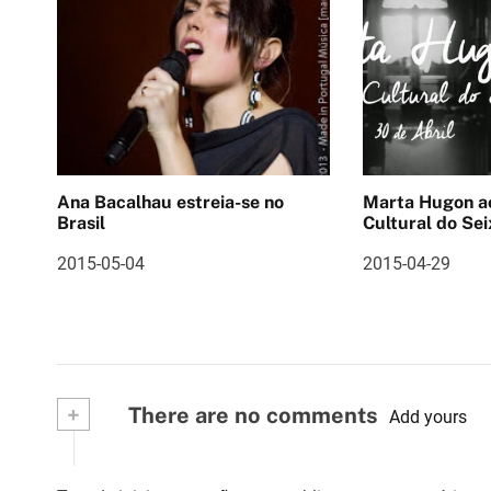
e
g
a
ç
ã
Ana Bacalhau estreia-se no
Marta Hugon ao vivo 
o
Brasil
Cultural do Sei
d
2015-05-04
2015-04-29
e
a
r
+
There are no comments
Add yours
t
i