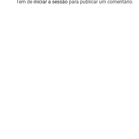
Tem de
iniciar a sessão
para publicar um comentário.
g
o
s