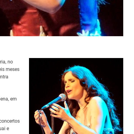
ria, no
eis meses
ntra
iena, em
 concertos
uai e