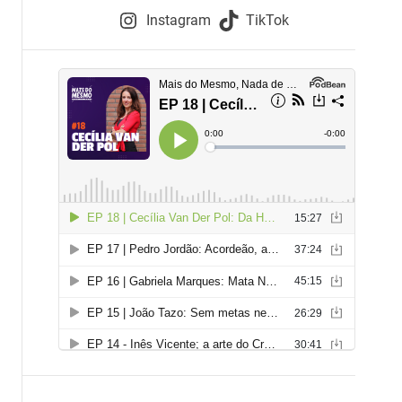
e
Instagram
TikTok
i
e
s