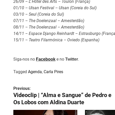
26/09 – L’ Hôtel des Arts – Toulon (França)
01/10 – Ulsan Festival – Ulsan (Coreia do Sul)
03/10 – Seul (Coreia do Sul)
07/11 – The Doelenzaal – Amesterdão)
08/11 – The Doelenzaal – Amesterdão)
14/11 – Espace Django Reinhardt – Estrasburgo (França
15/11 – Teatro Filarmónica – Oviedo (Espanha)
Siga-nos no
e no
.
Facebook
Twitter
Tagged
Agenda
,
Carla Pires
Previous:
N
Videoclip | “Alma e Sangue” de Pedro e
a
Os Lobos com Aldina Duarte
v