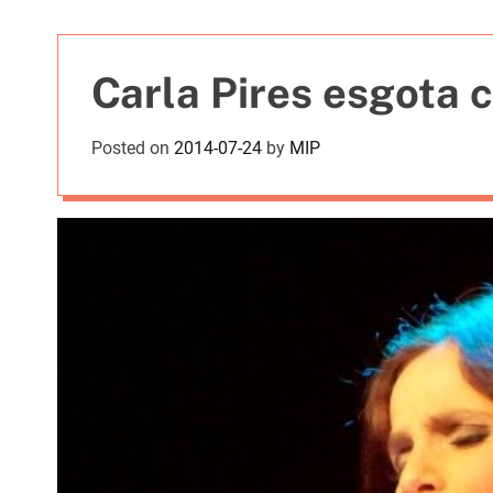
t
i
e
Carla Pires esgota 
s
Posted on
2014-07-24
by
MIP