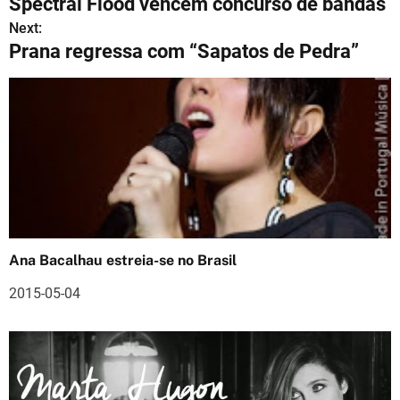
Spectral Flood vencem concurso de bandas
a
Next:
Prana regressa com “Sapatos de Pedra”
v
e
g
a
ç
ã
o
Ana Bacalhau estreia-se no Brasil
d
2015-05-04
e
a
r