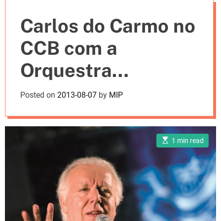
e
Carlos do Carmo no
s
CCB com a
Orquestra
Sinfónica
Posted on
2013-08-07
by
MIP
Portuguesa
E
1 min read
s
t
i
m
a
t
e
d
r
e
a