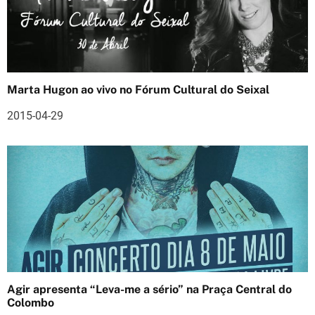
t
i
g
Marta Hugon ao vivo no Fórum Cultural do Seixal
o
2015-04-29
s
Agir apresenta “Leva-me a sério” na Praça Central do
Colombo