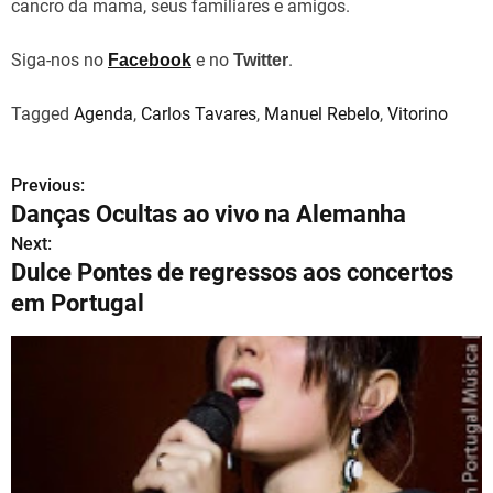
cancro da mama, seus familiares e amigos.
Siga-nos no
e no
.
Facebook
Twitter
Tagged
Agenda
,
Carlos Tavares
,
Manuel Rebelo
,
Vitorino
Previous:
N
Danças Ocultas ao vivo na Alemanha
a
Next:
Dulce Pontes de regressos aos concertos
v
em Portugal
e
g
a
ç
ã