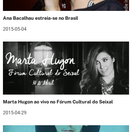
o
Ana Bacalhau estreia-se no Brasil
d
2015-05-04
e
a
r
t
i
g
o
Marta Hugon ao vivo no Fórum Cultural do Seixal
s
2015-04-29