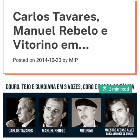
e
Carlos Tavares,
s
Manuel Rebelo e
Vitorino em
concertos especiais
Posted on
2014-10-20
by
MIP
E
2 min read
s
t
i
m
a
t
e
d
r
e
a