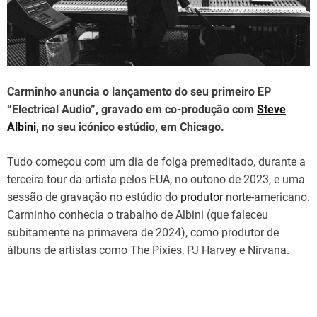
d
t
i
m
e
Carminho anuncia o lançamento do seu primeiro EP
“Electrical Audio”, gravado em co-produção com
Steve
Albini
, no seu icónico estúdio, em Chicago.
Tudo começou com um dia de folga premeditado, durante a
terceira tour da artista pelos EUA, no outono de 2023, e uma
sessão de gravação no estúdio do
produtor
norte-americano.
Carminho conhecia o trabalho de Albini (que faleceu
subitamente na primavera de 2024), como produtor de
álbuns de artistas como The Pixies, PJ Harvey e Nirvana.