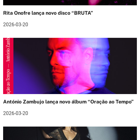
d
Rita Onofre lança novo disco “BRUTA”
e
2026-03-20
a
r
t
i
g
o
s
António Zambujo lança novo álbum “Oração ao Tempo”
2026-03-20