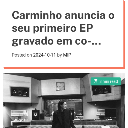
e
Carminho anuncia o
s
seu primeiro EP
gravado em co-
produção com
Posted on
2024-10-11
by
MIP
Steve Albini
E
3 min read
s
t
i
m
a
t
e
d
r
e
a