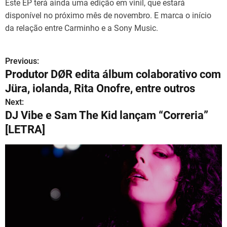
Este EP terá ainda uma edição em vinil, que estará
disponível no próximo mês de novembro. E marca o início
da relação entre Carminho e a Sony Music.
Previous:
N
Produtor DØR edita álbum colaborativo com
a
Jüra, iolanda, Rita Onofre, entre outros
v
Next:
DJ Vibe e Sam The Kid lançam “Correria”
e
[LETRA]
g
a
ç
ã
o