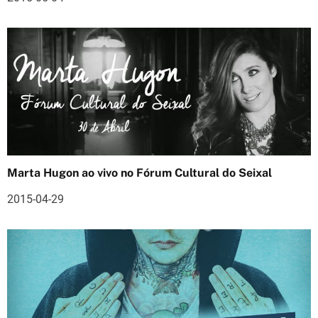
e
a
r
t
i
g
o
Marta Hugon ao vivo no Fórum Cultural do Seixal
s
2015-04-29