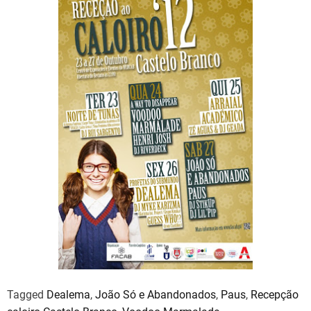
Tagged
Dealema
,
João Só e Abandonados
,
Paus
,
Recepção