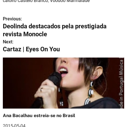
caloiro Castelo Branco
,
Voodoo Marmalade
Previous:
N
Deolinda destacados pela prestigiada
a
revista Monocle
v
Next:
Cartaz | Eyes On You
e
g
a
ç
ã
o
Ana Bacalhau estreia-se no Brasil
d
2015-05-04