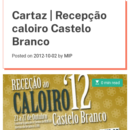
e
Cartaz | Recepção
s
caloiro Castelo
Branco
Posted on
2012-10-02
by
MIP
E
0 min read
s
t
i
m
a
t
e
d
r
e
a