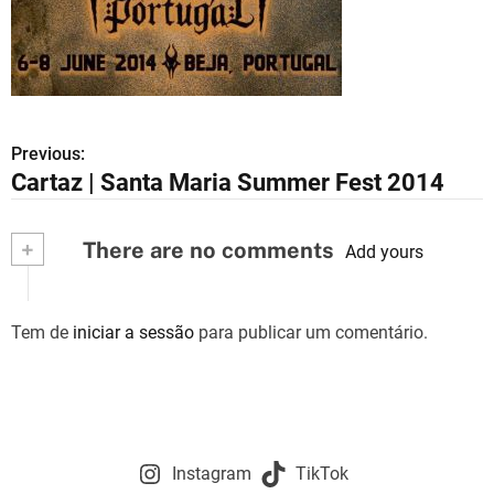
Previous:
N
Cartaz | Santa Maria Summer Fest 2014
a
v
+
There are no comments
Add yours
e
g
Tem de
iniciar a sessão
para publicar um comentário.
a
ç
ã
Instagram
TikTok