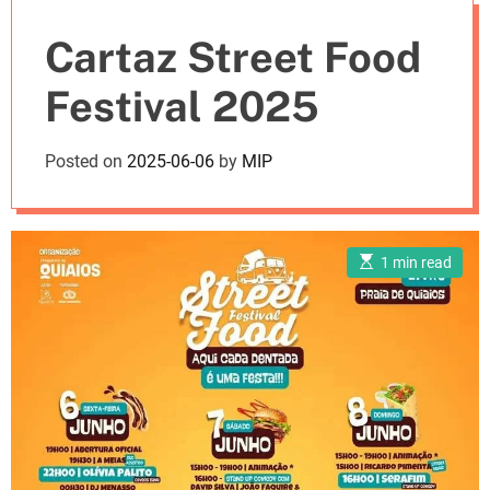
e
Cartaz Street Food
s
Festival 2025
Posted on
2025-06-06
by
MIP
E
1 min read
s
t
i
m
a
t
e
d
r
e
a
d
t
i
m