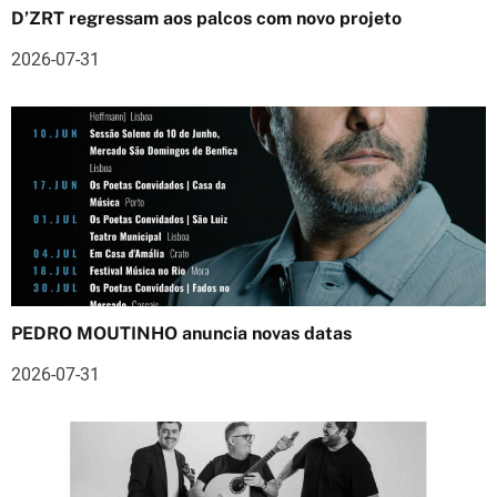
o
D’ZRT regressam aos palcos com novo projeto
d
2026-07-31
e
a
r
t
i
g
PEDRO MOUTINHO anuncia novas datas
o
2026-07-31
s