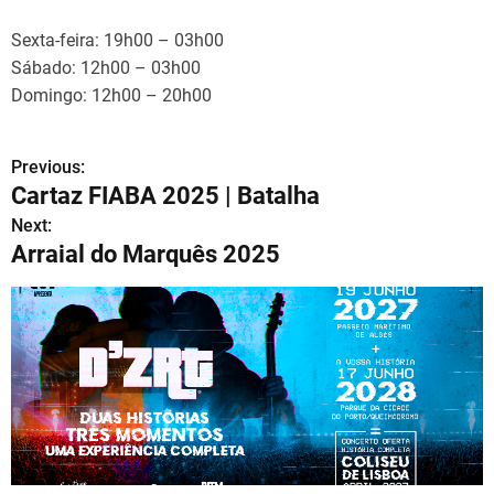
Sexta-feira: 19h00 – 03h00
Sábado: 12h00 – 03h00
Domingo: 12h00 – 20h00
Previous:
N
Cartaz FIABA 2025 | Batalha
a
Next:
Arraial do Marquês 2025
v
e
g
a
ç
ã