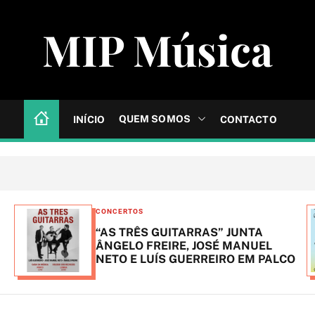
MIP Música
QUEM SOMOS
INÍCIO
CONTACTO
C
CONCERTOS
a
“AS TRÊS GUITARRAS” JUNTA
t
ÂNGELO FREIRE, JOSÉ MANUEL
NETO E LUÍS GUERREIRO EM PALCO
e
g
o
r