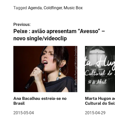
Tagged
Agenda
,
Coldfinger
,
Music Box
Previous:
N
Peixe : avião apresentam “Avesso” –
a
novo single/videoclip
v
e
g
a
ç
ã
Ana Bacalhau estreia-se no
Marta Hugon ao vivo 
o
Brasil
Cultural do Sei
d
2015-05-04
2015-04-29