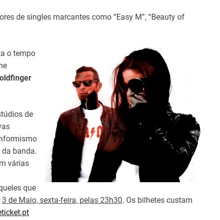
ores de singles marcantes como “Easy M”, “Beauty of
ta o tempo
me
oldfinger
túdios de
vas
onformismo
o da banda.
em várias
queles que
a
3 de Maio, sexta-feira, pelas 23h30
. Os bilhetes custam
ticket.pt