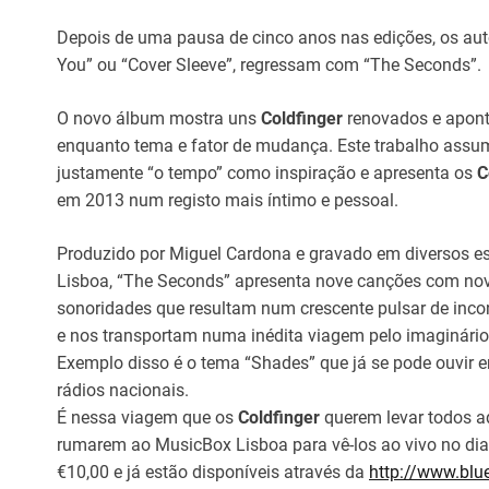
Depois de uma pausa de cinco anos nas edições, os aut
You” ou “Cover Sleeve”, regressam com “The Seconds”.
O novo álbum mostra uns
Coldfinger
renovados e apon
enquanto tema e fator de mudança. Este trabalho assu
justamente “o tempo” como inspiração e apresenta os
C
em 2013 num registo mais íntimo e pessoal.
Produzido por Miguel Cardona e gravado em diversos es
Lisboa, “The Seconds” apresenta nove canções com no
sonoridades que resultam num crescente pulsar de inc
e nos transportam numa inédita viagem pelo imaginári
Exemplo disso é o tema “Shades” que já se pode ouvir 
rádios nacionais.
É nessa viagem que os
Coldfinger
querem levar todos a
rumarem ao MusicBox Lisboa para vê-los ao vivo no di
€10,00 e já estão disponíveis através da
http://www.blue