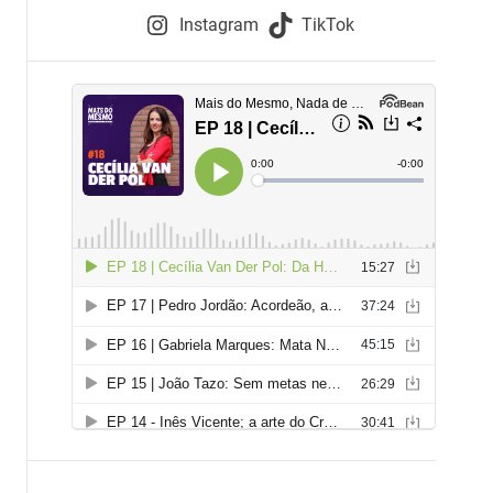
e
Instagram
TikTok
i
e
s