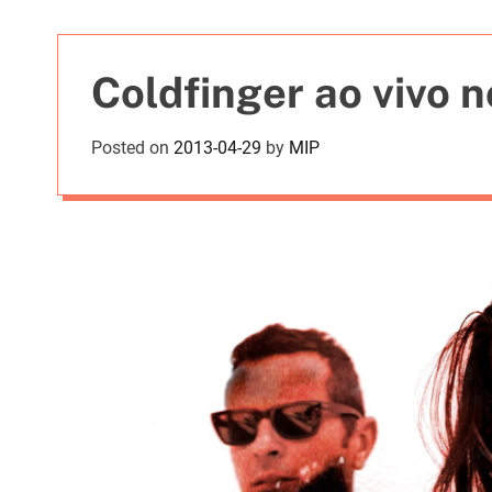
t
i
e
Coldfinger ao vivo 
s
Posted on
2013-04-29
by
MIP