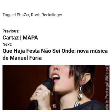
Tagged
PhaZer
,
Rock
,
Rockslinger
Previous:
N
Cartaz | MAPA
a
Next:
Que Haja Festa Não Sei Onde: nova música
v
de Manuel Fúria
e
g
a
ç
ã
o