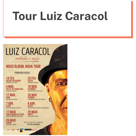
e
Tour Luiz Caracol
s