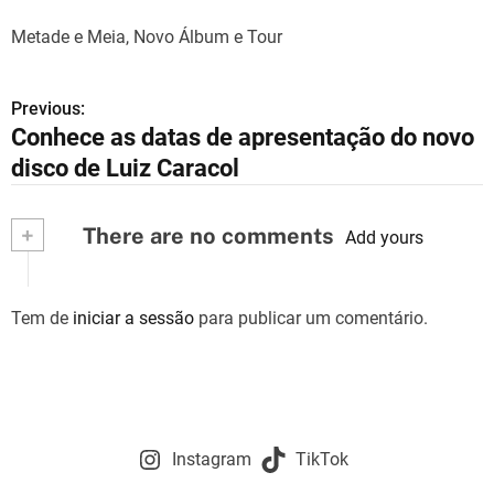
Metade e Meia, Novo Álbum e Tour
Previous:
N
Conhece as datas de apresentação do novo
a
disco de Luiz Caracol
v
+
There are no comments
e
Add yours
g
Tem de
iniciar a sessão
para publicar um comentário.
a
ç
ã
o
Instagram
TikTok
d