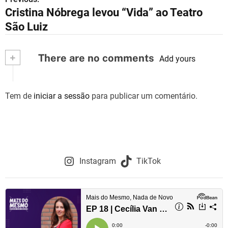
N
Cristina Nóbrega levou “Vida” ao Teatro
a
São Luiz
v
+
There are no comments
e
Add yours
g
Tem de
iniciar a sessão
para publicar um comentário.
a
ç
ã
o
Instagram
TikTok
d
e
a