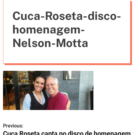
e
Cuca-Roseta-disco-
s
homenagem-
Nelson-Motta
Previous:
N
Cuca Roseta canta no disco de homenagem