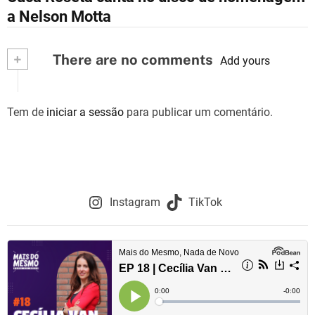
a
a Nelson Motta
v
+
There are no comments
e
Add yours
g
Tem de
iniciar a sessão
para publicar um comentário.
a
ç
ã
o
Instagram
TikTok
d
e
a
r