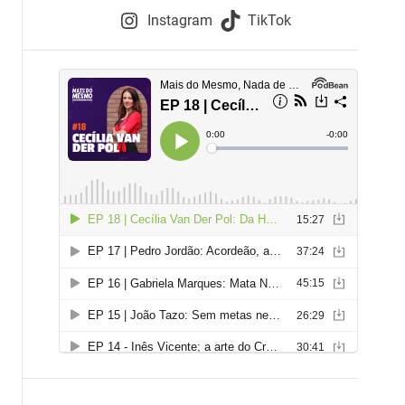
e
Instagram
TikTok
i
e
s