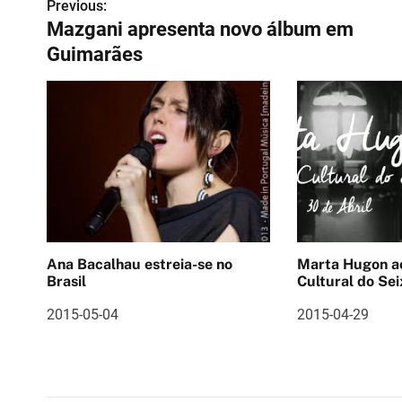
Previous:
N
Mazgani apresenta novo álbum em
a
Guimarães
v
e
g
a
ç
ã
Ana Bacalhau estreia-se no
Marta Hugon ao vivo 
o
Brasil
Cultural do Sei
d
2015-05-04
2015-04-29
e
a