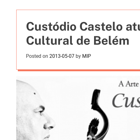
t
i
e
Custódio Castelo at
s
Cultural de Belém
Posted on
2013-05-07
by
MIP