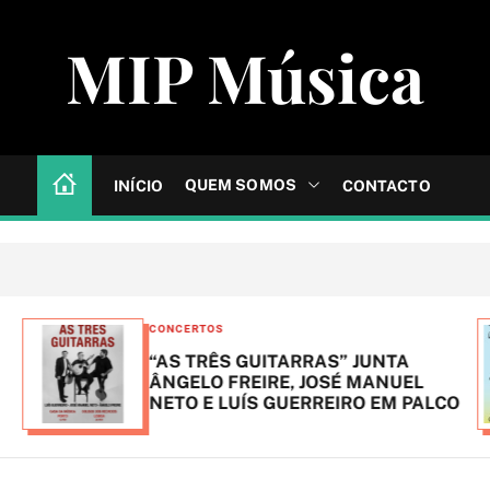
MIP Música
QUEM SOMOS
INÍCIO
CONTACTO
C
CONCERTOS
a
“AS TRÊS GUITARRAS” JUNTA
t
ÂNGELO FREIRE, JOSÉ MANUEL
NETO E LUÍS GUERREIRO EM PALCO
e
g
o
r