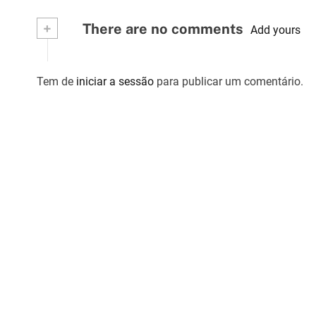
r
+
There are no comments
Add yours
t
i
Tem de
iniciar a sessão
para publicar um comentário.
g
o
s