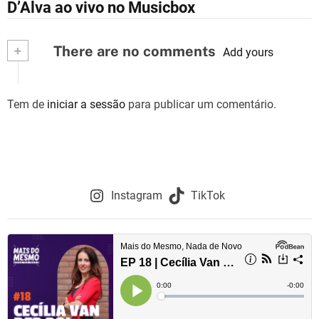
D’Alva ao vivo no Musicbox
a
v
+
There are no comments
Add yours
e
g
Tem de
iniciar a sessão
para publicar um comentário.
a
ç
ã
Instagram
TikTok
o
d
e
a
r