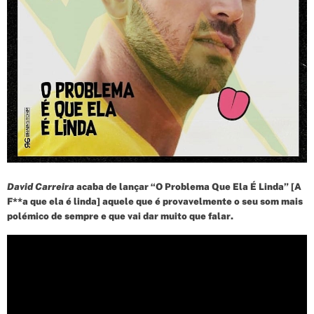
d
t
i
m
e
David Carreira
acaba de lançar “O Problema Que Ela É Linda” [A
F**a que ela é linda] aquele que é provavelmente o seu som mais
polémico de sempre e que vai dar muito que falar.