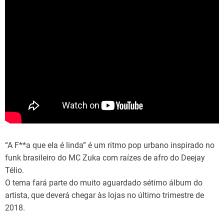
“A F**a que ela é linda” é um ritmo pop urbano inspirado no
funk brasileiro do MC Zuka com raízes de afro do Deejay
Télio.
O tema fará parte do muito aguardado sétimo álbum do
artista, que deverá chegar às lojas no último trimestre de
2018.