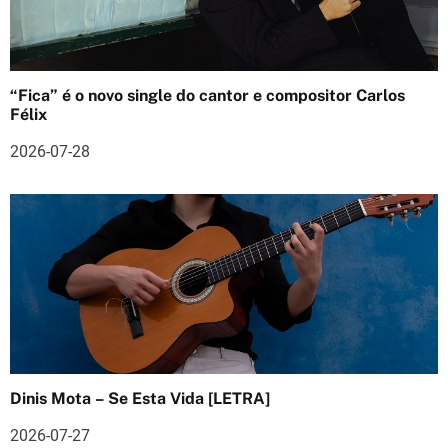
g
o
s
“Fica” é o novo single do cantor e compositor Carlos
Félix
2026-07-28
Dinis Mota – Se Esta Vida [LETRA]
2026-07-27