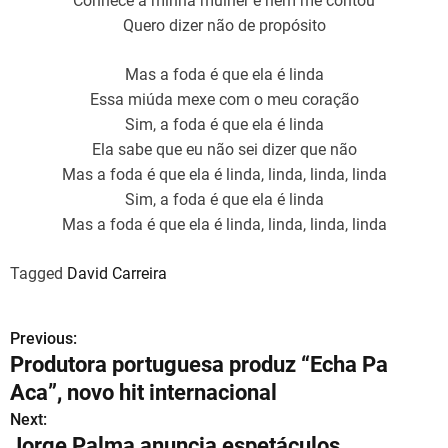
Conhece a minha mulher e nem me contou
Quero dizer não de propósito
Mas a foda é que ela é linda
Essa miúda mexe com o meu coração
Sim, a foda é que ela é linda
Ela sabe que eu não sei dizer que não
Mas a foda é que ela é linda, linda, linda, linda
Sim, a foda é que ela é linda
Mas a foda é que ela é linda, linda, linda, linda
Tagged
David Carreira
Previous:
N
Produtora portuguesa produz “Echa Pa
a
Aca”, novo hit internacional
v
Next:
Jorge Palma anuncia espetáculos