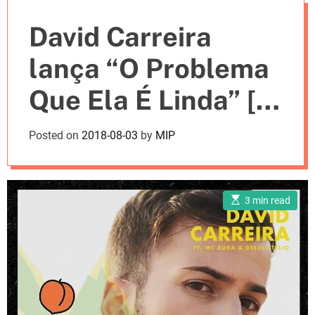
e
David Carreira
s
lança “O Problema
Que Ela É Linda” [c/
letra]
Posted on
2018-08-03
by
MIP
E
3 min read
s
t
i
m
a
t
e
d
r
e
a