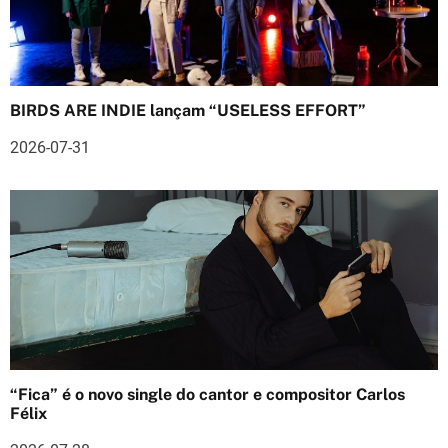
ç
ã
o
BIRDS ARE INDIE lançam “USELESS EFFORT”
d
2026-07-31
e
a
r
t
i
g
o
“Fica” é o novo single do cantor e compositor Carlos
Félix
s