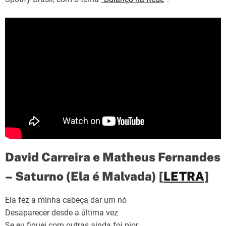
David Carreira e Matheus Fernandes
– Saturno (Ela é Malvada) [
LETRA
]
Ela fez a minha cabeça dar um nó
Desaparecer desde a última vez
Se eu fiquei com outras ainda foi pior