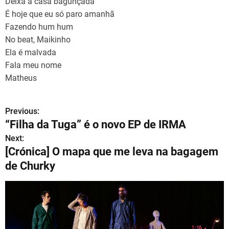
Deixa a casa bagunçada
É hoje que eu só paro amanhã
Fazendo hum hum
No beat, Maikinho
Ela é malvada
Fala meu nome
Matheus
Previous:
N
“Filha da Tuga” é o novo EP de IRMA
a
Next:
[Crónica] O mapa que me leva na bagagem
v
de Churky
e
g
a