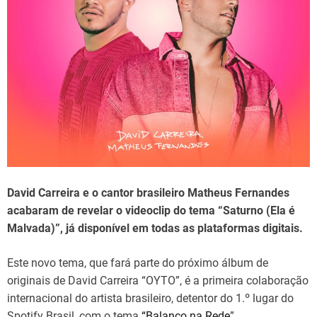
d
t
i
m
e
David Carreira e o cantor brasileiro Matheus Fernandes
acabaram de revelar o videoclip do tema “Saturno (Ela é
Malvada)”, já disponível em todas as plataformas digitais.
Este novo tema, que fará parte do próximo álbum de
originais de David Carreira “OYTO”, é a primeira colaboração
internacional do artista brasileiro, detentor do 1.º lugar do
Spotify Brasil, com o tema
“Balanço na Rede
”.