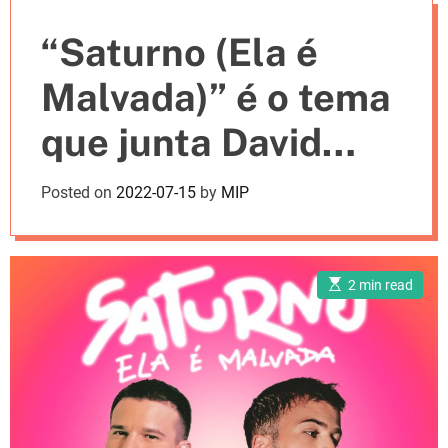
e
“Saturno (Ela é
s
Malvada)” é o tema
que junta David
Carreira ao cantor
Posted on
2022-07-15
by
MIP
brasileiro Matheus
Fernandes [LETRA]
E
2 min read
s
t
i
m
a
t
e
d
r
e
a