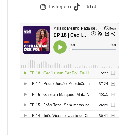
e
Instagram
TikTok
i
e
s