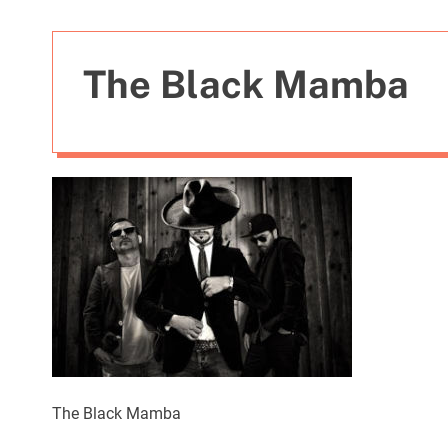
t
i
e
The Black Mamba
s
The Black Mamba