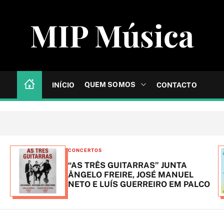
MIP Música
QUEM SOMOS
INÍCIO
CONTACTO
C
CONCERTOS
a
“AS TRÊS GUITARRAS” JUNTA
t
ÂNGELO FREIRE, JOSÉ MANUEL
NETO E LUÍS GUERREIRO EM PALCO
e
g
o
r