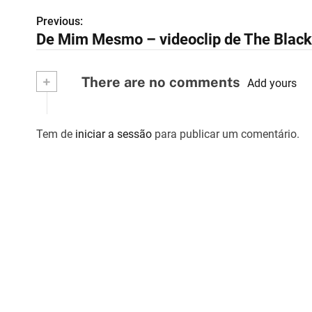
Previous:
N
De Mim Mesmo – videoclip de The Bla
a
v
+
There are no comments
Add yours
e
g
Tem de
iniciar a sessão
para publicar um comentário.
a
ç
ã
o
d
e