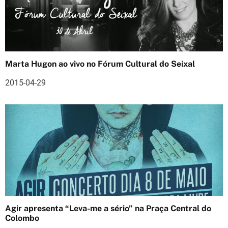
i
g
o
Marta Hugon ao vivo no Fórum Cultural do Seixal
s
2015-04-29
Agir apresenta “Leva-me a sério” na Praça Central do
Colombo