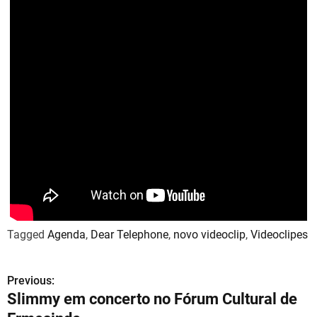
Tagged
Agenda
,
Dear Telephone
,
novo videoclip
,
Videoclipes
Previous:
N
Slimmy em concerto no Fórum Cultural de
a