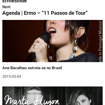
Ermesinde
v
Next:
Agenda | Ermo – “11 Passos de Tour”
e
g
a
ç
ã
o
Ana Bacalhau estreia-se no Brasil
d
2015-05-04
e
a
r
t