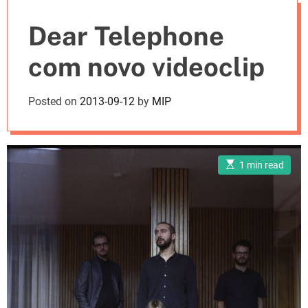
e
Dear Telephone
s
com novo videoclip
Posted on
2013-09-12
by
MIP
E
1 min read
s
t
i
m
a
t
e
d
r
e
a
d
t
i
m