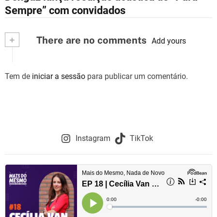
a
Sempre” com convidados
v
+
There are no comments
e
Add yours
g
Tem de
iniciar a sessão
para publicar um comentário.
a
ç
ã
o
Instagram
TikTok
d
e
a
r