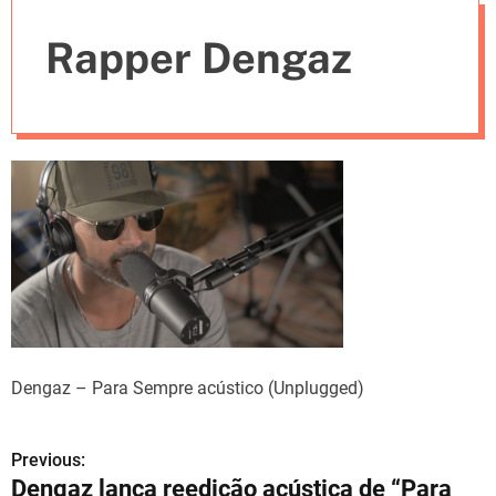
e
Rapper Dengaz
s
Dengaz – Para Sempre acústico (Unplugged)
Previous:
N
Dengaz lança reedição acústica de “Para