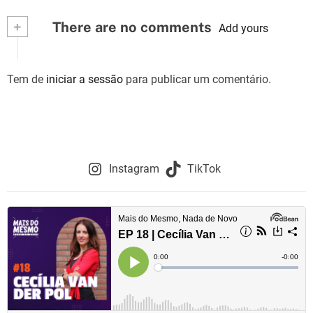
v
+
There are no comments
Add yours
e
g
Tem de
iniciar a sessão
para publicar um comentário.
a
ç
ã
Instagram
TikTok
o
d
e
a
r