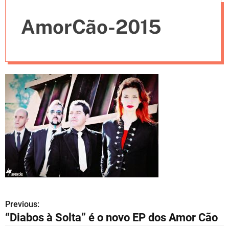
e
AmorCão-2015
s
Previous:
N
“Diabos à Solta” é o novo EP dos Amor Cão
a