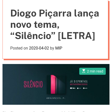
e
Diogo Piçarra lança
s
novo tema,
“Silêncio” [LETRA]
Posted on
2020-04-02
by
MIP
E
2 min read
s
t
i
m
a
t
e
d
r
e
a