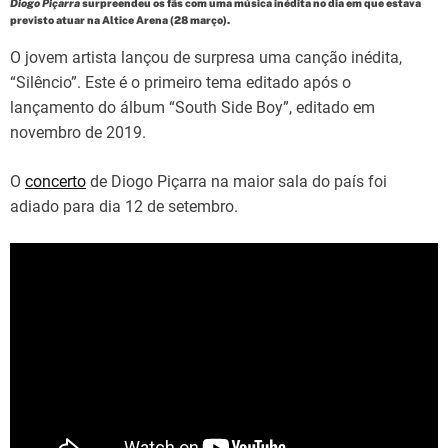
d
Diogo Piçarra
surpreendeu os fãs com uma música inédita no dia em que estava
t
previsto atuar na Altice Arena (28 março).
i
m
O jovem artista lançou de surpresa uma canção inédita,
e
“Silêncio”. Este é o primeiro tema editado após o
lançamento do álbum “South Side Boy”, editado em
novembro de 2019.
O
concerto
de Diogo Piçarra na maior sala do país foi
adiado para dia 12 de setembro.