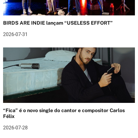
ã
o
BIRDS ARE INDIE lançam “USELESS EFFORT”
d
2026-07-31
e
a
r
t
i
g
o
“Fica” é o novo single do cantor e compositor Carlos
Félix
s
2026-07-28