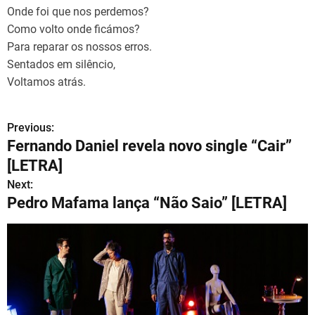
Onde foi que nos perdemos?
Como volto onde ficámos?
Para reparar os nossos erros.
Sentados em silêncio,
Voltamos atrás.
Previous:
N
Fernando Daniel revela novo single “Cair”
a
[LETRA]
v
Next:
Pedro Mafama lança “Não Saio” [LETRA]
e
g
a
ç