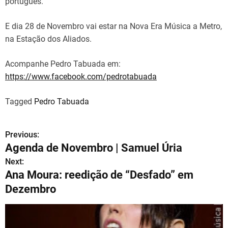
português.
E dia 28 de Novembro vai estar na Nova Era Música a Metro,
na Estação dos Aliados.
Acompanhe Pedro Tabuada em:
https://www.facebook.com/pedrotabuada
Tagged
Pedro Tabuada
Previous:
N
Agenda de Novembro | Samuel Úria
a
Next:
Ana Moura: reedição de “Desfado” em
v
Dezembro
e
g