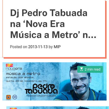
e
Dj Pedro Tabuada
s
na ‘Nova Era
Música a Metro’ na
Estação dos
Posted on
2013-11-13
by
MIP
Aliados
E
2 min read
s
t
i
m
a
t
e
d
r
e
a