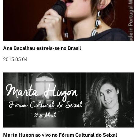
a
ç
ã
o
Ana Bacalhau estreia-se no Brasil
d
2015-05-04
e
a
r
t
i
g
o
Marta Hugon ao vivo no Fórum Cultural do Seixal