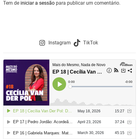
Tem de
iniciar a sessão
para publicar um comentário.
a
ç
ã
o
Instagram
TikTok
d
e
a
r
t
i
g
o