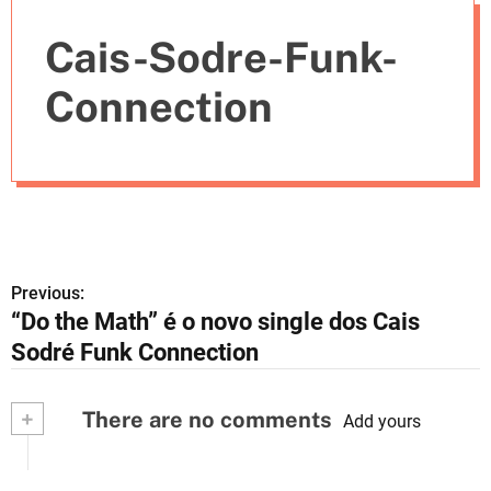
e
Cais-Sodre-Funk-
s
Connection
Previous:
N
“Do the Math” é o novo single dos Cais
a
Sodré Funk Connection
v
+
There are no comments
e
Add yours
g