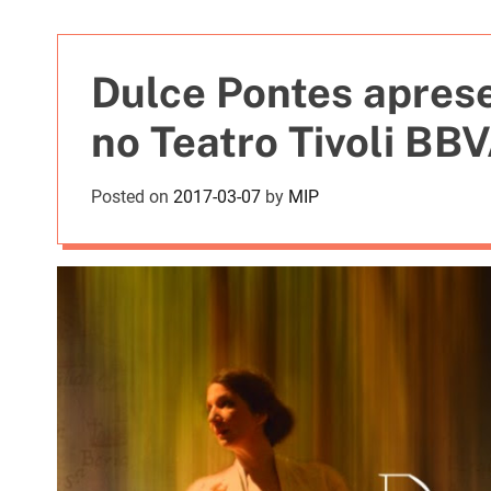
t
i
e
Dulce Pontes apres
s
no Teatro Tivoli BB
Posted on
2017-03-07
by
MIP