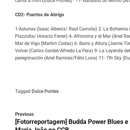
canta a mim (Dulce Pontes)* 11- Bailados do Minho (Ar
CD2- Puertos de Abrigo
1-Asturias (Isaac Albeniz/ Raúl Carnota) 2- La Bohemia 
Piazzolla/ Horacio Ferrer) 4- Alfonsina y el Mar (Ariel 
Mar de Vigo (Martim Codax) 6- Barro y Altura (Jaime Tor
Volver (Carlos Gardel/Alfredo Le Pera) 9- La Leyenda d
peregrinación (Ariel Ramirez/Félix Luna) 11- 7th Sky (Du
Tagged
Dulce Pontes
N
Previous:
[Fotorreportagem] Budda Power Blues e
a
Maria João no CCB