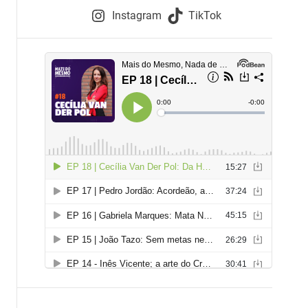
e
Instagram
TikTok
i
e
s