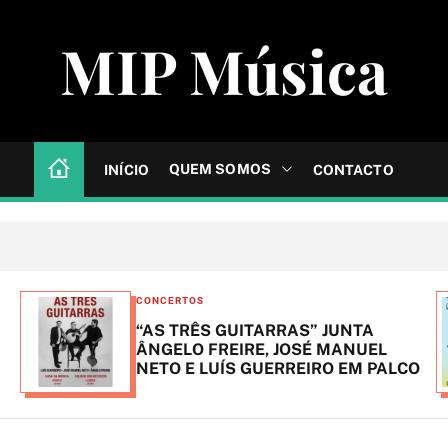
MIP Música
QUEM SOMOS
INÍCIO
CONTACTO
C
CONCERTOS
a
“AS TRÊS GUITARRAS” JUNTA
t
ÂNGELO FREIRE, JOSÉ MANUEL
NETO E LUÍS GUERREIRO EM PALCO
e
g
o
r