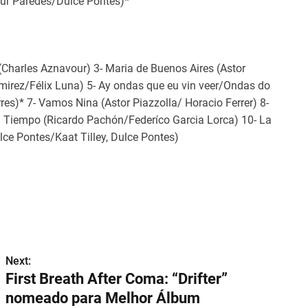
tur Paredes/Dulce Pontes)*
(Charles Aznavour) 3- Maria de Buenos Aires (Astor
Ramirez/Félix Luna) 5- Ay ondas que eu vin veer/Ondas do
res)* 7- Vamos Nina (Astor Piazzolla/ Horacio Ferrer) 8-
el Tiempo (Ricardo Pachón/Federíco Garcia Lorca) 10- La
lce Pontes/Kaat Tilley, Dulce Pontes)
Dulce Pontes
Next:
First Breath After Coma: “Drifter”
nomeado para Melhor Álbum