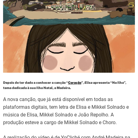
d
t
i
m
e
Depois de ter dado a conhecer a canção “
Coração
”,
Elisa
apresenta “Na Ilha”,
tema dedicada à sua Ilha Natal, a Madeira.
A nova canção, que já está disponível em todas as
plataformas digitais, tem letra de Elisa e Mikkel Solnado e
música de Elisa, Mikkel Solnado e João Repolho. A
produção esteve a cargo de Mikkel Solnado e Choro.
A realização do vídeo é de YoCliché com André Madeira na