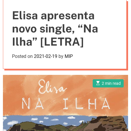
e
Elisa apresenta
s
novo single, “Na
Ilha” [LETRA]
Posted on
2021-02-19
by
MIP
E
2 min read
s
t
i
m
a
t
e
d
r
e
a