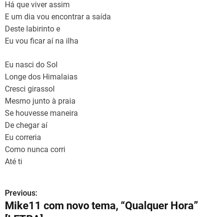
Há que viver assim
E um dia vou encontrar a saída
Deste labirinto e
Eu vou ficar aí na ilha
Eu nasci do Sol
Longe dos Himalaias
Cresci girassol
Mesmo junto à praia
Se houvesse maneira
De chegar aí
Eu correria
Como nunca corri
Até ti
Previous:
N
Mike11 com novo tema, “Qualquer Hora”
a