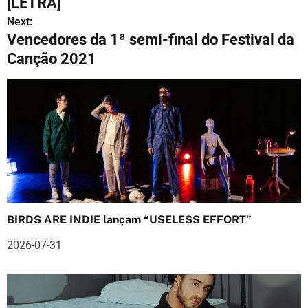
[LETRA]
v
Next:
Vencedores da 1ª semi-final do Festival da
e
Canção 2021
g
a
ç
ã
o
d
BIRDS ARE INDIE lançam “USELESS EFFORT”
e
2026-07-31
a
r