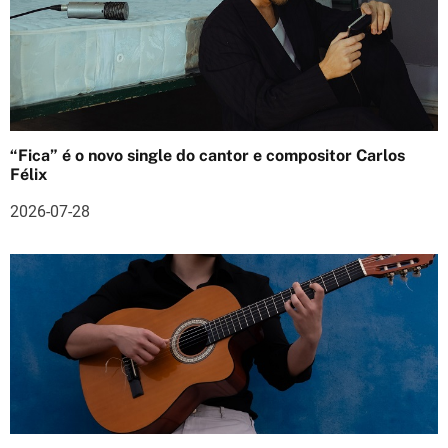
t
i
g
o
s
“Fica” é o novo single do cantor e compositor Carlos
Félix
2026-07-28