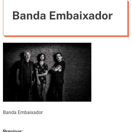
e
Banda Embaixador
s
Banda Embaixador
Previous: