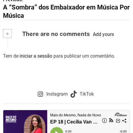
N
A “Sombra” dos Embaixador em Música Por
a
Música
v
+
There are no comments
e
Add yours
g
Tem de
iniciar a sessão
para publicar um comentário.
a
ç
ã
o
Instagram
TikTok
d
e
a