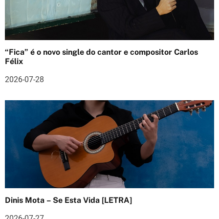
g
o
s
“Fica” é o novo single do cantor e compositor Carlos
Félix
2026-07-28
Dinis Mota – Se Esta Vida [LETRA]
2026-07-27