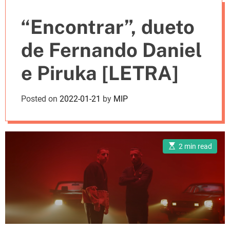
e
“Encontrar”, dueto
s
de Fernando Daniel
e Piruka [LETRA]
Posted on
2022-01-21
by
MIP
E
2 min read
s
t
i
m
a
t
e
d
r
e
a