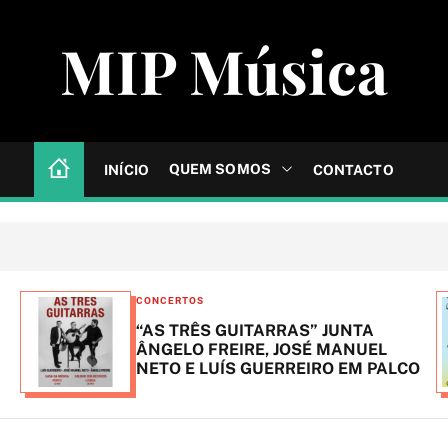
MIP Música
QUEM SOMOS
INÍCIO
CONTACTO
C
CONCERTOS
a
“AS TRÊS GUITARRAS” JUNTA
t
ÂNGELO FREIRE, JOSÉ MANUEL
NETO E LUÍS GUERREIRO EM PALCO
e
g
o
r