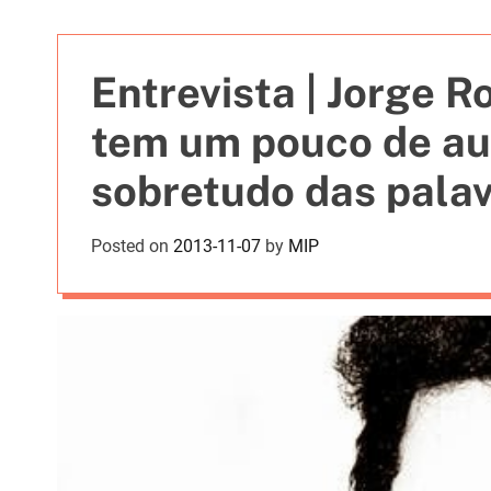
t
i
e
Entrevista | Jorge 
s
tem um pouco de aut
sobretudo das palav
Jazz cruzam-se de 
Posted on
2013-11-07
by
MIP
natural”