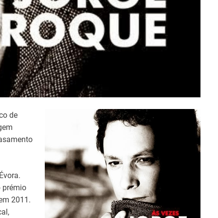
co de
agem
casamento
 Évora.
o prémio
 em 2011.
al,