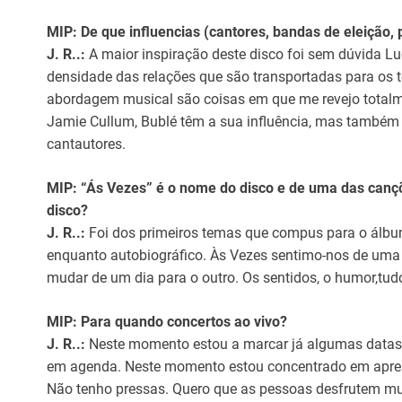
MIP: De que influencias (cantores, bandas de eleição, 
J. R..:
A maior inspiração deste disco foi sem dúvida 
densidade das relações que são transportadas para os t
abordagem musical são coisas em que me revejo totalme
Jamie Cullum, Bublé têm a sua influência, mas também
cantautores.
MIP: “Ás Vezes” é o nome do disco e de uma das canç
disco?
J. R..:
Foi dos primeiros temas que compus para o álbu
enquanto autobiográfico. Às Vezes sentimo-nos de uma 
mudar de um dia para o outro. Os sentidos, o humor,tud
MIP: Para quando concertos ao vivo?
J. R..:
Neste momento estou a marcar já algumas datas,
em agenda. Neste momento estou concentrado em aprese
Não tenho pressas. Quero que as pessoas desfrutem m