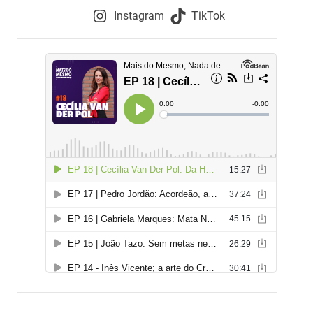
e
Instagram
TikTok
i
e
s