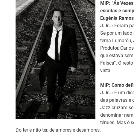
MIP: “Ás Vezes
escritas e comp
Eugénia Ramos 
J. R..:
Foram pa
Se por um lado 
tema Lumaréu, 
Produtor, Carlos
que estava sem 
Faísca”. O resto
vista.
MIP: Como defi
J. R..:
É um dis
das palavras e 
Jazz cruzam-se 
denominar nem c
ténues. Mas é s
Do ter e não ter, de amores e desamores.