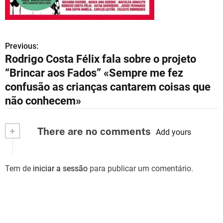
Previous:
N
Rodrigo Costa Félix fala sobre o projeto
a
“Brincar aos Fados” «Sempre me fez
v
confusão as crianças cantarem coisas que
não conhecem»
e
g
+
There are no comments
Add yours
a
ç
Tem de
iniciar a sessão
para publicar um comentário.
ã
o
d