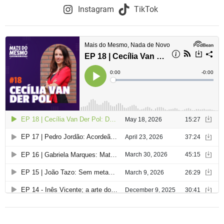
Instagram
TikTok
e
a
r
t
i
g
o
s