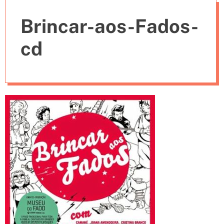
e
Brincar-aos-Fados-
s
cd