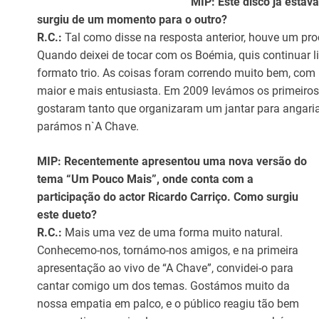
MIP: Este disco já estav
surgiu de um momento para o outro?
R.C.:
Tal como disse na resposta anterior, houve um pr
Quando deixei de tocar com os Boémia, quis continuar 
formato trio. As coisas foram correndo muito bem, com
maior e mais entusiasta. Em 2009 levámos os primeiros
gostaram tanto que organizaram um jantar para angariar
parámos n`A Chave.
MIP: Recentemente apresentou uma nova versão do
tema “Um Pouco Mais”, onde conta com a
participação do actor Ricardo Carriço. Como surgiu
este dueto?
R.C.:
Mais uma vez de uma forma muito natural.
Conhecemo-nos, tornámo-nos amigos, e na primeira
apresentação ao vivo de “A Chave”, convidei-o para
cantar comigo um dos temas. Gostámos muito da
nossa empatia em palco, e o público reagiu tão bem