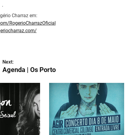
´
ério Charraz em:
com/RogerioCharrazOficial
geriocharraz.com/
Next:
Agenda | Os Porto