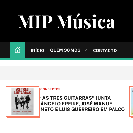
MIP Música
QUEM SOMOS
INÍCIO
CONTACTO
C
CONCERTOS
FESTIVAIS
a
BONS SONS anuncia primeiros nome
t
do cartaz
ALCO
e
g
o
r