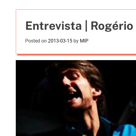
t
i
e
Entrevista | Rogério
s
Posted on
2013-03-15
by
MIP