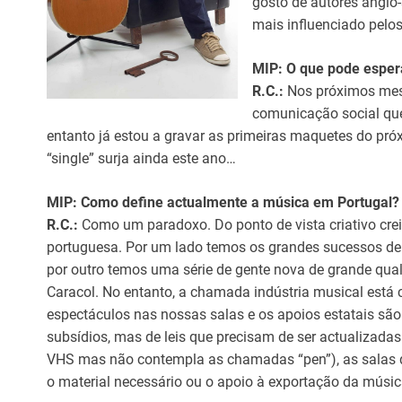
gosto de autores anglo-
mais influenciado pelo
MIP: O que pode esper
R.C.:
Nos próximos mese
comunicação social que
entanto já estou a gravar as primeiras maquetes do pró
“single” surja ainda este ano…
MIP: Como define actualmente a música em Portugal?
R.C.:
Como um paradoxo. Do ponto de vista criativo cr
portuguesa. Por um lado temos os grandes sucessos de
por outro temos uma série de gente nova de grande qua
Caracol. No entanto, a chamada indústria musical está 
espectáculos nas nossas salas e os apoios estatais são 
subsídios, mas de leis que precisam de ser actualizadas
VHS mas não contempla as chamadas “pen”), as salas 
o material necessário ou o apoio à exportação da músi