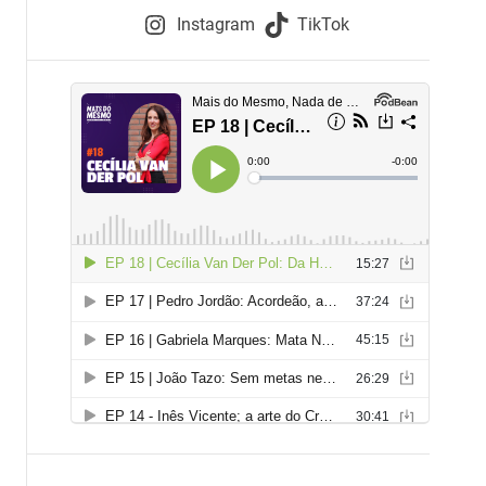
e
Instagram
TikTok
i
e
s