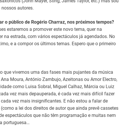
saxónicos (John Mayer, Sting, James Taylor, etc.) mas sou
s nossos autores.
ar o público de Rogério Charraz, nos próximos tempos?
s estaremos a promover este novo tema, quer na
r na estrada, com vários espectáculos já agendados. No
ximo, e a compor os últimos temas. Espero que o primeiro
eio que vivemos uma das fases mais pujantes da música
 Ana Moura, António Zambujo, Azeitonas ou Amor Electro,
lidade como Luisa Sobral, Miguel Calhaz, Márcia ou Luiz
cada vez mais depauperada, é cada vez mais difícil fazer
cada vez mais insignificantes. E não estou a falar de
 (como a lei dos direitos de autor que ainda prevê cassetes
de espectáculos que não têm programação e muitas nem
ca portuguesa…