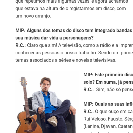
que repetimos mais algumas vezes, e agora achámos
que estava na altura de o registarmos em disco, com
um novo arranjo.
MIP: Alguns dos temas do disco tem integrado bandas
sua música dar vida a personagens?
R.C.:
Claro que sim! A televisão, como a rádio e a impre
conhecer às pessoas o nosso trabalho. Sendo um primei
temas associados a séries e novelas televisivas.
MIP: Este primeiro dis
solo? Em suma, já pen
R.C.:
Sim, não só penso
MIP: Quais as suas inf
R.C.:
O que ouço em cas
Rui Veloso, Fausto, Sér
(Lenine, Djavan, Caetan