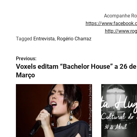
Acompanhe Rog
https://www.facebook.
http://www.ro
Tagged
Entrevista
,
Rogério Charraz
Previous:
N
Voxels editam “Bachelor House” a 26 de
a
Março
v
e
g
a
ç