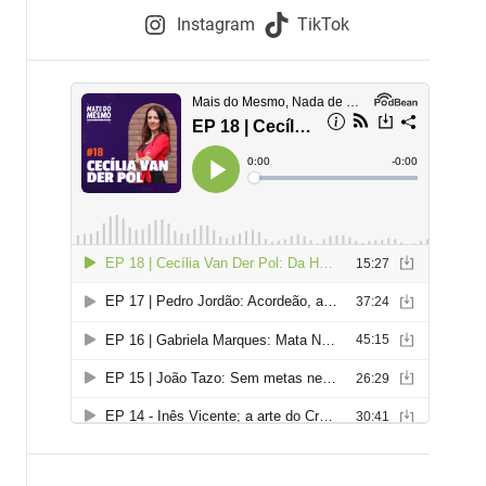
e
Instagram
TikTok
i
e
s