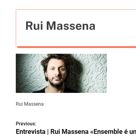
t
i
e
Rui Massena
s
Rui Massena
Previous:
N
Entrevista | Rui Massena «Ensemble é um