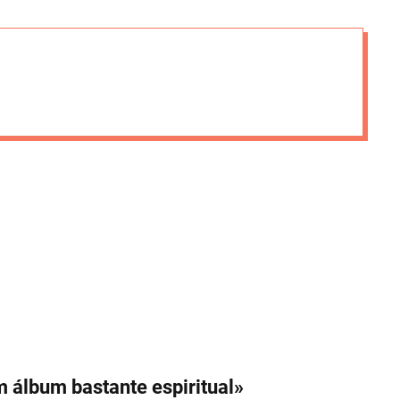
i
e
s
 álbum bastante espiritual»