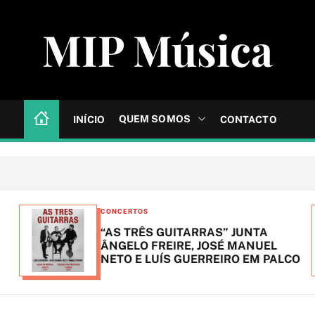
MIP Música
QUEM SOMOS
INÍCIO
CONTACTO
C
CONCERTOS
a
“AS TRÊS GUITARRAS” JUNTA
t
ÂNGELO FREIRE, JOSÉ MANUEL
NETO E LUÍS GUERREIRO EM PALCO
e
g
o
r