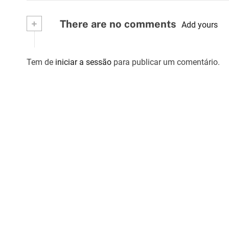
a
v
+
There are no comments
Add yours
e
g
Tem de
iniciar a sessão
para publicar um comentário.
a
ç
ã
o
d
e
a
r