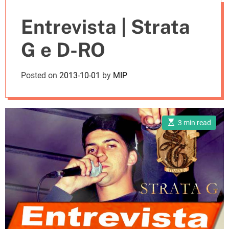
e
Entrevista | Strata
s
G e D-RO
Posted on
2013-10-01
by
MIP
E
3 min read
s
t
i
m
a
t
e
d
r
e
a
d
t
i
m