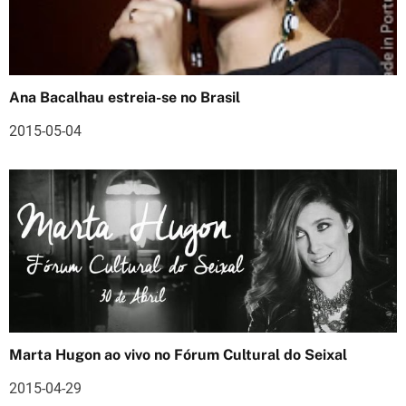
ç
ã
o
Ana Bacalhau estreia-se no Brasil
d
2015-05-04
e
a
r
t
i
g
o
Marta Hugon ao vivo no Fórum Cultural do Seixal
s
2015-04-29