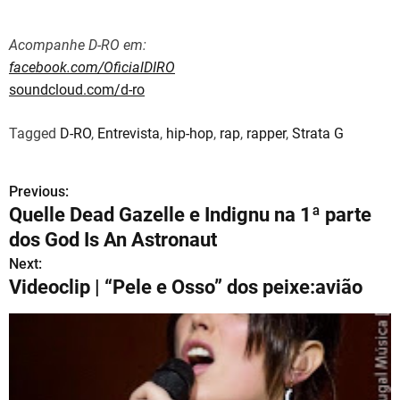
Acompanhe D-RO em:
facebook.com/OficialDIRO
soundcloud.com/d-ro
Tagged
D-RO
,
Entrevista
,
hip-hop
,
rap
,
rapper
,
Strata G
Previous:
N
Quelle Dead Gazelle e Indignu na 1ª parte
a
dos God Is An Astronaut
v
Next:
Videoclip | “Pele e Osso” dos peixe:avião
e
g
a