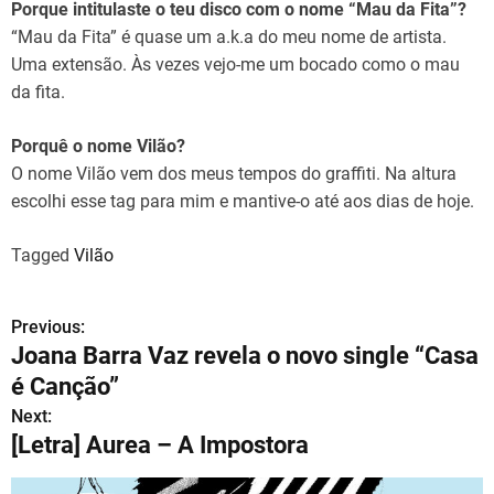
Porque intitulaste o teu disco com o nome “Mau da Fita”?
“Mau da Fita” é quase um a.k.a do meu nome de artista.
Uma extensão. Às vezes vejo-me um bocado como o mau
da fita.
Porquê o nome Vilão?
O nome Vilão vem dos meus tempos do graffiti. Na altura
escolhi esse tag para mim e mantive-o até aos dias de hoje.
Tagged
Vilão
Previous:
N
Joana Barra Vaz revela o novo single “Casa
a
é Canção”
v
Next:
[Letra] Aurea – A Impostora
e