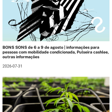
g
a
ç
ã
o
BONS SONS de 6 a 9 de agosto | informações para
d
pessoas com mobilidade condicionada, Pulseira cashlee,
outras informações
e
2026-07-31
a
r
t
i
g