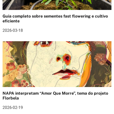
o
s
Guia completo sobre sementes fast flowering e cultivo
eficiente
2026-03-18
NAPA interpretam “Amor Que Morre”, tema do projeto
Florbela
2026-02-19