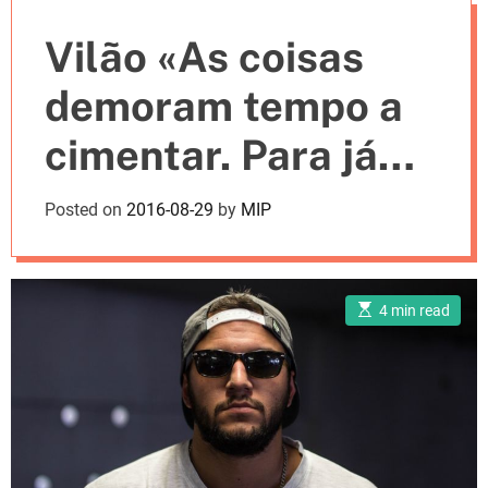
e
Vilão «As coisas
s
demoram tempo a
cimentar. Para já
estou contente com
Posted on
2016-08-29
by
MIP
o percurso»
[Entrevista]
E
4 min read
s
t
i
m
a
t
e
d
r
e
a