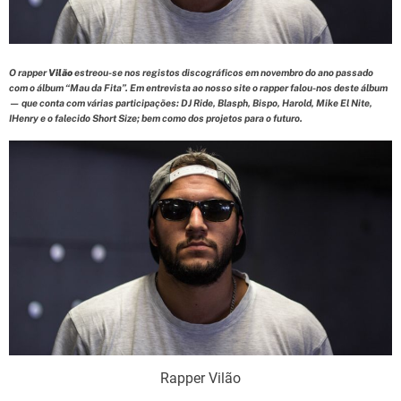
d
t
i
m
e
O rapper
Vilão
estreou-se nos registos discográficos em novembro do ano passado
com o álbum “Mau da Fita”. Em entrevista ao nosso site o rapper falou-nos deste álbum
— que conta com várias participações: DJ Ride, Blasph, Bispo, Harold, Mike El Nite,
IHenry e o falecido Short Size; bem como dos projetos para o futuro.
Rapper Vilão