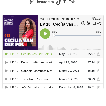
o
Instagram
TikTok
d
e
a
r
t
i
g
o
s