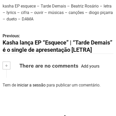
kasha EP esquece – Tarde Demais – Beatriz Rosário – letra
– lyrics – cifra – ouvir – músicas – canções – diogo piçarra
– dueto – DAMA
Previous:
N
Kasha lança EP “Esquece” | “Tarde Demais”
a
é o single de apresentação [LETRA]
v
+
There are no comments
e
Add yours
g
Tem de
iniciar a sessão
para publicar um comentário.
a
ç
ã