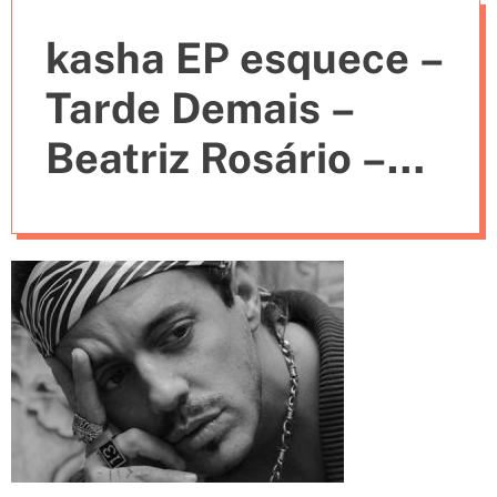
e
kasha EP esquece –
s
Tarde Demais –
Beatriz Rosário –
letra