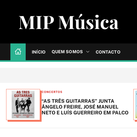
MIP Música
QUEM SOMOS
INÍCIO
CONTACTO
C
CONCERTOS
a
“AS TRÊS GUITARRAS” JUNTA
t
ÂNGELO FREIRE, JOSÉ MANUEL
NETO E LUÍS GUERREIRO EM PALCO
e
g
o
r