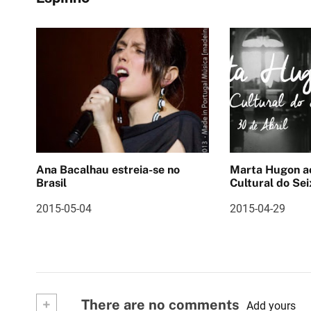
v
e
g
a
ç
ã
o
Ana Bacalhau estreia-se no
Marta Hugon ao vivo 
Brasil
Cultural do Sei
d
2015-05-04
2015-04-29
e
a
r
t
+
There are no comments
Add yours