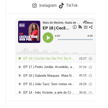
e
Instagram
TikTok
i
e
s