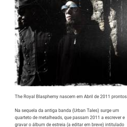
The Royal Blasphemy nascem em Abril de 2011 prontos 
Na sequela da antiga banda (Urban Tales) surge um
quarteto de metalheads, que passam 2011 a escrever e
gravar o álbum de estreia (a editar em breve) intitulado