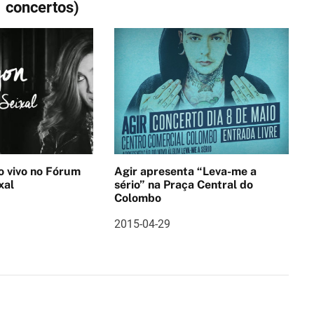
concertos)
no Fórum
Agir apresenta “Leva-me a
xal
sério” na Praça Central do
Colombo
2015-04-29