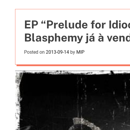
t
i
e
EP “Prelude for Idi
s
Blasphemy já à ven
Posted on
2013-09-14
by
MIP