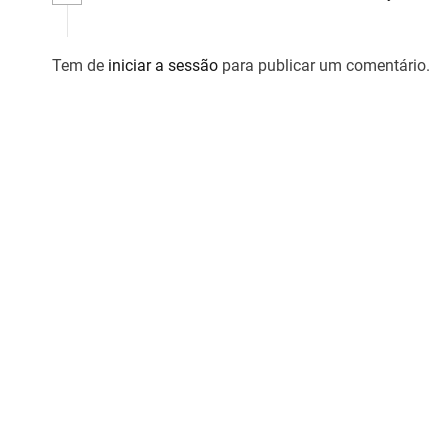
i
g
Tem de
iniciar a sessão
para publicar um comentário.
o
s