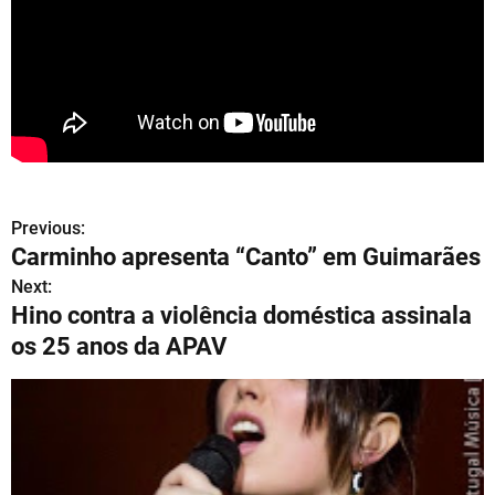
Previous:
N
Carminho apresenta “Canto” em Guimarães
a
Next:
Hino contra a violência doméstica assinala
v
os 25 anos da APAV
e
g
a
ç