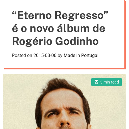
e
“Eterno Regresso”
s
é o novo álbum de
Rogério Godinho
Posted on
2015-03-06
by
Made in Portugal
E
3 min read
s
t
i
m
a
t
e
d
r
e
a