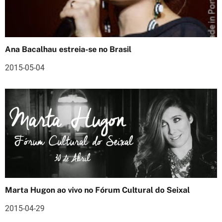
ã
o
Ana Bacalhau estreia-se no Brasil
d
2015-05-04
e
a
r
t
i
g
o
Marta Hugon ao vivo no Fórum Cultural do Seixal
s
2015-04-29