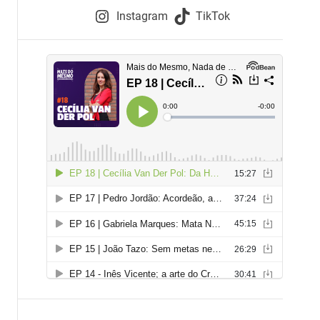
e
Instagram
TikTok
i
e
s