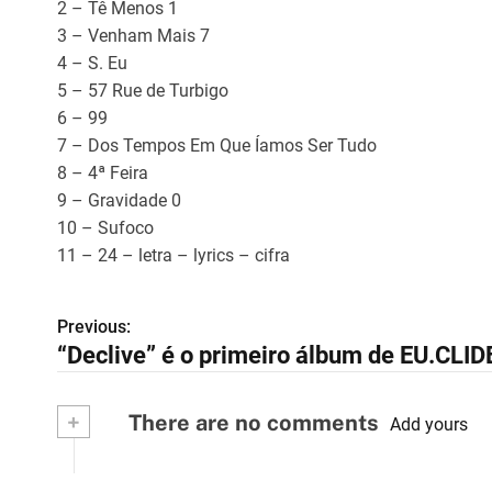
2 – Tê Menos 1
3 – Venham Mais 7
4 – S. Eu
5 – 57 Rue de Turbigo
6 – 99
7 – Dos Tempos Em Que Íamos Ser Tudo
8 – 4ª Feira
9 – Gravidade 0
10 – Sufoco
11 – 24 – letra – lyrics – cifra
Previous:
N
“Declive” é o primeiro álbum de EU.CLID
a
v
+
There are no comments
Add yours
e