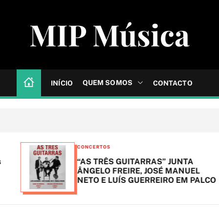
MIP Música
QUEM SOMOS
INÍCIO
CONTACTO
C
CONCERTOS
a
“AS TRÊS GUITARRAS” JUNTA
t
ÂNGELO FREIRE, JOSÉ MANUEL
NETO E LUÍS GUERREIRO EM PALCO
e
g
o
r