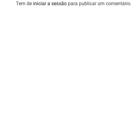
g
Tem de
iniciar a sessão
para publicar um comentário.
a
ç
ã
o
d
e
a
r
t
i
g