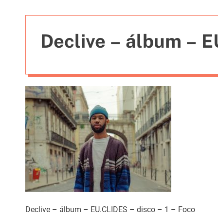
t
i
e
Declive – álbum – 
s
Declive – álbum – EU.CLIDES – disco – 1 – Foco