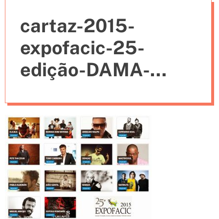
e
cartaz-2015-
s
expofacic-25-
edição-DAMA-
Anselmo-Ralph-
Tony-Carreira-
Pablo-Alborán-
Mariza-Alesso