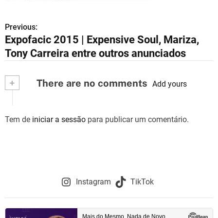
Previous:
N
Expofacic 2015 | Expensive Soul, Mariza,
a
Tony Carreira entre outros anunciados
v
+
There are no comments
e
Add yours
g
Tem de
iniciar a sessão
para publicar um comentário.
a
ç
ã
o
Instagram
TikTok
d
e