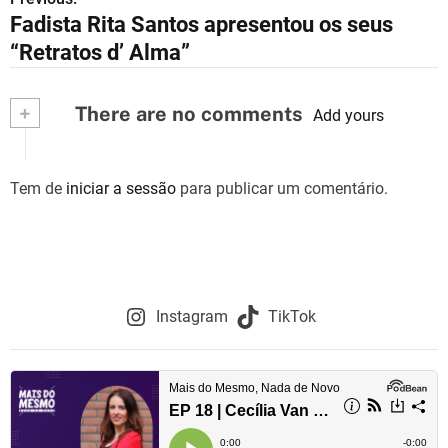
N
Fadista Rita Santos apresentou os seus
a
“Retratos d’ Alma”
v
+
There are no comments
e
Add yours
g
Tem de
iniciar a sessão
para publicar um comentário.
a
ç
ã
o
Instagram
TikTok
d
e
a