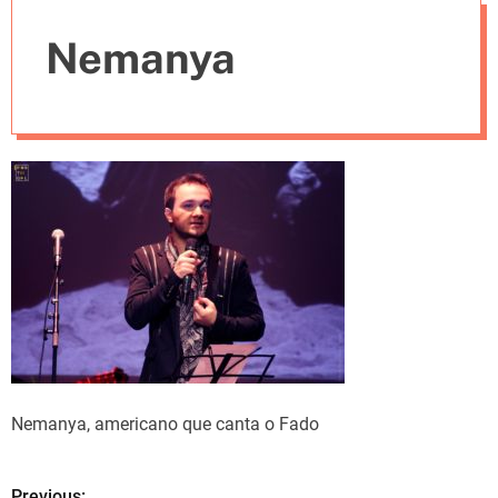
e
Nemanya
s
Nemanya, americano que canta o Fado
Previous: