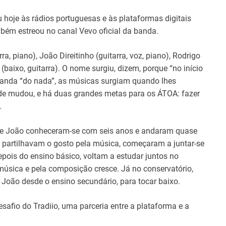
u hoje às rádios portuguesas e às plataformas digitais
bém estreou no canal Vevo oficial da banda.
, piano), João Direitinho (guitarra, voz, piano), Rodrigo
(baixo, guitarra). O nome surgiu, dizem, porque “no início
banda “do nada”, as músicas surgiam quando lhes
dade mudou, e há duas grandes metas para os ÁTOA: fazer
.
 e João conheceram-se com seis anos e andaram quase
partilhavam o gosto pela música, começaram a juntar-se
epois do ensino básico, voltam a estudar juntos no
música e pela composição cresce. Já no conservatório,
João desde o ensino secundário, para tocar baixo.
safio do Tradiio, uma parceria entre a plataforma e a