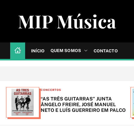
MIP Música
QUEM SOMOS
INÍCIO
CONTACTO
C
CONCERTOS
a
“AS TRÊS GUITARRAS” JUNTA
t
ÂNGELO FREIRE, JOSÉ MANUEL
NETO E LUÍS GUERREIRO EM PALCO
e
g
o
r