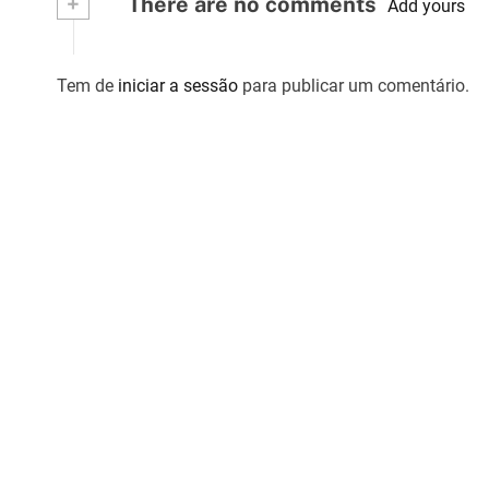
+
There are no comments
Add yours
r
t
Tem de
iniciar a sessão
para publicar um comentário.
i
g
o
s