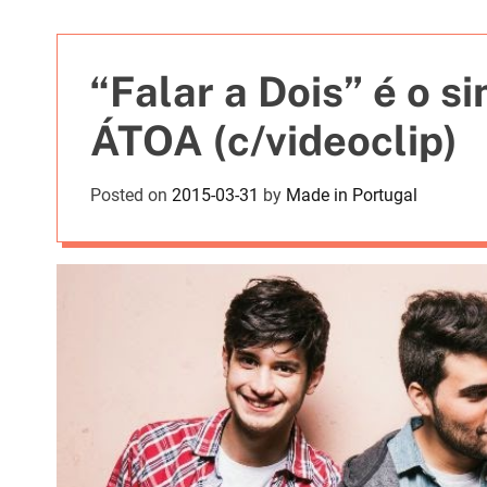
t
i
e
“Falar a Dois” é o s
s
ÁTOA (c/videoclip)
Posted on
2015-03-31
by
Made in Portugal