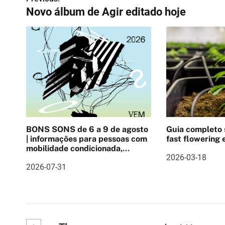
N
Novo álbum de Agir editado hoje
a
v
e
g
a
ç
BONS SONS de 6 a 9 de agosto
Guia completo
ã
| informações para pessoas com
fast flowering e
mobilidade condicionada,
o
2026-03-18
Pulseira cashlee, outras
2026-07-31
informações
d
e
a