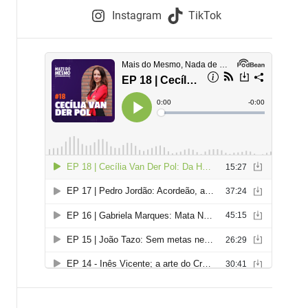
e
Instagram
TikTok
i
e
s