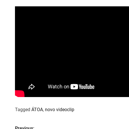
Tagged
ÁTOA
,
novo videoclip
Previous: