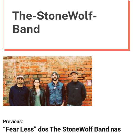
e
The-StoneWolf-
s
Band
Previous:
N
“Fear Less” dos The StoneWolf Band nas