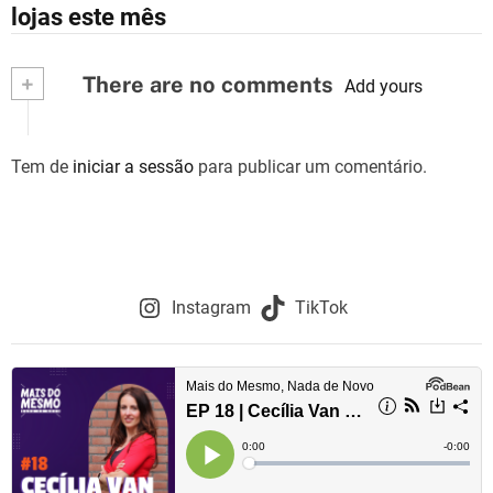
a
lojas este mês
v
+
There are no comments
e
Add yours
g
Tem de
iniciar a sessão
para publicar um comentário.
a
ç
ã
o
Instagram
TikTok
d
e
a
r