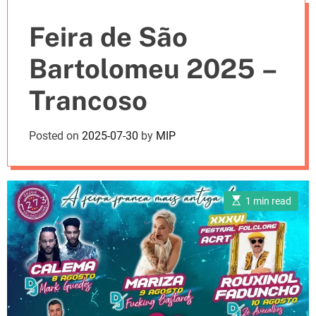
e
Feira de São
s
Bartolomeu 2025 –
Trancoso
Posted on
2025-07-30
by
MIP
E
1 min read
s
t
i
m
a
t
e
d
r
e
a