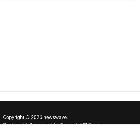
Copyright © 2026 newswave.
Designed & Developed by
ThemeinWP Team
Banner de Consentimento de Cookies by Real Cookie Banner