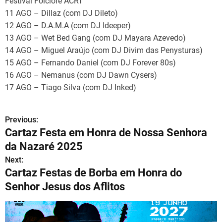
Festival Folclore ACRT
11 AGO – Dillaz (com DJ Dileto)
12 AGO – D.A.M.A (com DJ Ideeper)
13 AGO – Wet Bed Gang (com DJ Mayara Azevedo)
14 AGO – Miguel Araújo (com DJ Divim das Penysturas)
15 AGO – Fernando Daniel (com DJ Forever 80s)
16 AGO – Nemanus (com DJ Dawn Cysers)
17 AGO – Tiago Silva (com DJ Inked)
Previous:
N
Cartaz Festa em Honra de Nossa Senhora
a
da Nazaré 2025
v
Next:
Cartaz Festas de Borba em Honra do
e
Senhor Jesus dos Aflitos
g
a