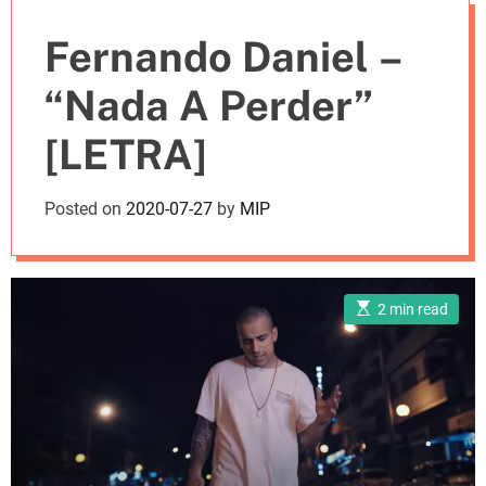
e
Fernando Daniel –
s
“Nada A Perder”
[LETRA]
Posted on
2020-07-27
by
MIP
E
2 min read
s
t
i
m
a
t
e
d
r
e
a