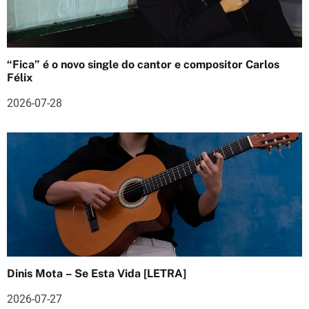
g
o
s
“Fica” é o novo single do cantor e compositor Carlos
Félix
2026-07-28
Dinis Mota – Se Esta Vida [LETRA]
2026-07-27