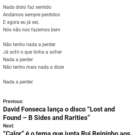
Nada disto faz sentido
Andámos sempre perdidos
E agora eu já sei,
Nós não nos fazemos bem
Não tenho nada a perder
Já sofri o que tinha a sofrer
Nada a perder
Não tenho mais nada a dizer
Nada a perder
Previous:
N
David Fonseca lança o disco “Lost and
a
Found – B Sides and Rarities”
v
Next:
“Calor” é o tema que junta Rui Reininho aos