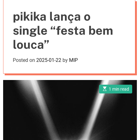
e
pikika lança o
s
single “festa bem
louca”
Posted on
2025-01-22
by
MIP
E
1 min read
s
t
i
m
a
t
e
d
r
e
a