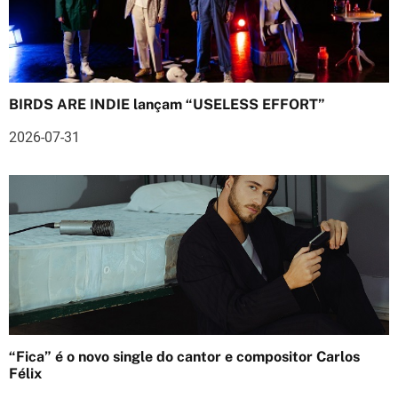
ã
o
d
BIRDS ARE INDIE lançam “USELESS EFFORT”
e
2026-07-31
a
r
t
i
g
o
s
“Fica” é o novo single do cantor e compositor Carlos
Félix