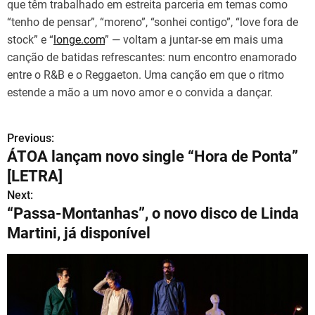
que têm trabalhado em estreita parceria em temas como
“tenho de pensar”, “moreno”, “sonhei contigo”, “love fora de
stock” e “
longe.com
” — voltam a juntar-se em mais uma
canção de batidas refrescantes: num encontro enamorado
entre o R&B e o Reggaeton. Uma canção em que o ritmo
estende a mão a um novo amor e o convida a dançar.
Previous:
N
ÁTOA lançam novo single “Hora de Ponta”
a
[LETRA]
v
Next:
“Passa-Montanhas”, o novo disco de Linda
e
Martini, já disponível
g
a
ç