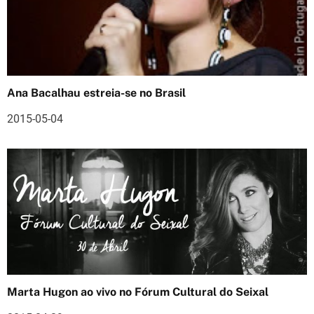
ã
o
d
Ana Bacalhau estreia-se no Brasil
e
2015-05-04
a
r
t
i
g
o
s
Marta Hugon ao vivo no Fórum Cultural do Seixal