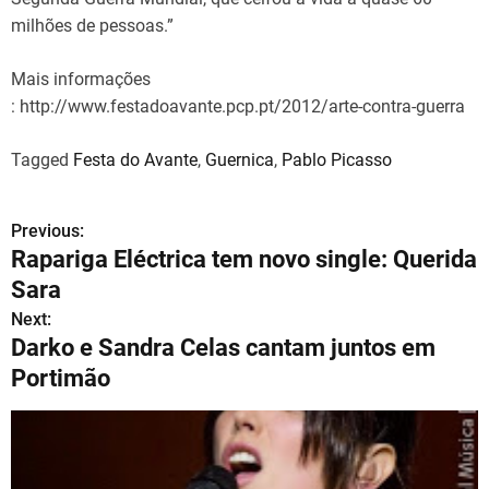
milhões de pessoas.”
Mais informações
: http://www.festadoavante.pcp.pt/2012/arte-contra-guerra
Tagged
Festa do Avante
,
Guernica
,
Pablo Picasso
Previous:
N
Rapariga Eléctrica tem novo single: Querida
a
Sara
v
Next:
Darko e Sandra Celas cantam juntos em
e
Portimão
g
a
ç