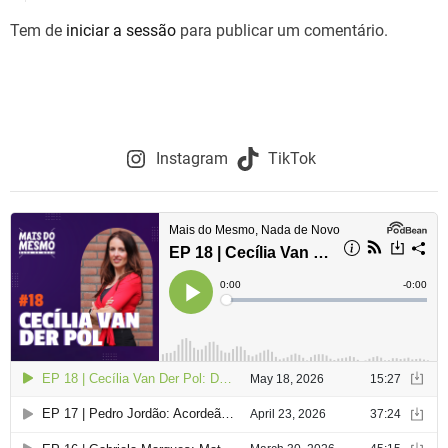
Tem de
iniciar a sessão
para publicar um comentário.
a
ç
ã
o
Instagram
TikTok
d
e
a
r
t
i
g