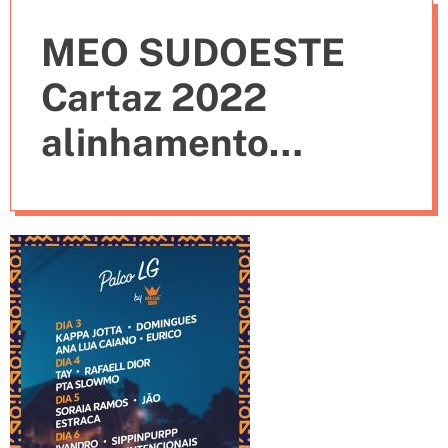
e
MEO SUDOESTE
s
Cartaz 2022
alinhamento
bilhetes horários
bandas
portuguesas palco