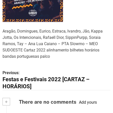
Aragão, Domingues, Eurico, Estraca, Ivandro, Jão, Kappa
Jotta, Os Intencionais, Rafaell Dior, SippinPurpp, Soraia
Ramos, Tay – Ana Lua Caiano – PTA Slowmo – MEO
SUDOESTE Cartaz 2022 alinhamento bilhetes horários
bandas portuguesas palco
Previous:
N
Festas e Festivais 2022 [CARTAZ –
a
HORÁRIOS]
v
+
There are no comments
e
Add yours
g