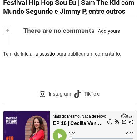
Festival Hip Hop Sou Eu | Sam The Kid com
a
Mundo Segundo e Jimmy P, entre outros
v
+
There are no comments
e
Add yours
g
Tem de
iniciar a sessão
para publicar um comentário.
a
ç
ã
o
Instagram
TikTok
d
e
a
r