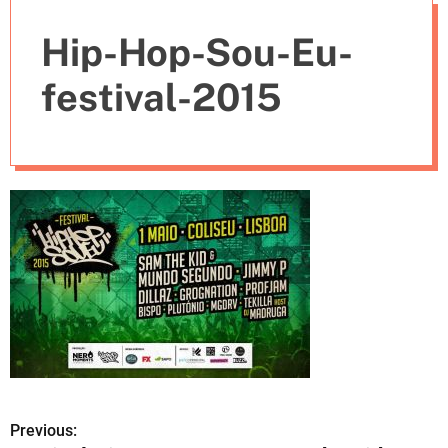
e
Hip-Hop-Sou-Eu-
s
festival-2015
Previous:
N