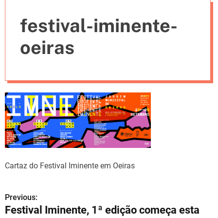
e
festival-iminente-
s
oeiras
Cartaz do Festival Iminente em Oeiras
Previous:
N
Festival Iminente, 1ª edição começa esta